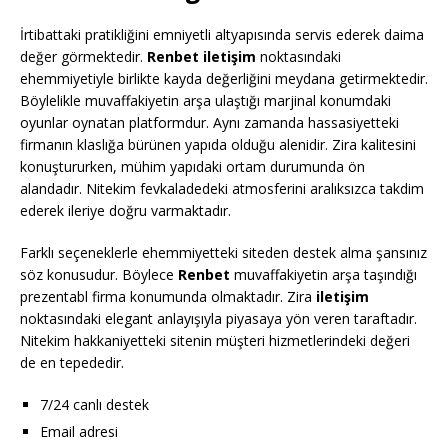
İrtibattaki pratikliğini emniyetli altyapısında servis ederek daima
değer görmektedir.
Renbet iletişim
noktasındaki
ehemmiyetiyle birlikte kayda değerliğini meydana getirmektedir.
Böylelikle muvaffakiyetin arşa ulaştığı marjinal konumdaki
oyunlar oynatan platformdur. Aynı zamanda hassasiyetteki
firmanın klaslığa bürünen yapıda olduğu alenidir. Zira kalitesini
konuştururken, mühim yapıdaki ortam durumunda ön
alandadır. Nitekim fevkaladedeki atmosferini aralıksızca takdim
ederek ileriye doğru varmaktadır.
Farklı seçeneklerle ehemmiyetteki siteden destek alma şansınız
söz konusudur. Böylece
Renbet
muvaffakiyetin arşa taşındığı
prezentabl firma konumunda olmaktadır. Zira
iletişim
noktasındaki elegant anlayışıyla piyasaya yön veren taraftadır.
Nitekim hakkaniyetteki sitenin müşteri hizmetlerindeki değeri
de en tepededir.
7/24 canlı destek
Email adresi