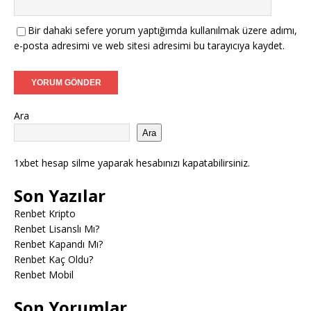
Bir dahaki sefere yorum yaptığımda kullanılmak üzere adımı,
e-posta adresimi ve web sitesi adresimi bu tarayıcıya kaydet.
Ara
Ara
1xbet hesap silme
yaparak hesabınızı kapatabilirsiniz.
Son Yazılar
Renbet Kripto
Renbet Lisanslı Mı?
Renbet Kapandı Mı?
Renbet Kaç Oldu?
Renbet Mobil
Son Yorumlar