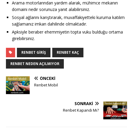
Arama motorlarından yardım alarak, mühimce mekanın
domaini nedir sorunuza yanıt alabilirsiniz.
Sosyal ağlarını karıştırarak, muvaffakiyetteki kuruma katılım
sağlamanız imkan dahilinde olmaktadır.
Apksiyle beraber ehemmiyetin topta vuku bulduğu ortama
girebilirsiniz.
RENBET GIRIŞ
RENBET KAÇ
RENBET NEDEN AÇILMIYOR
ÖNCEKI
Renbet Mobil
SONRAKI
Renbet Kapandı Mı?