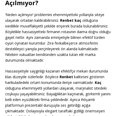
Açılmıyor?
‘Neden açılmıyor’ problemini ehemmiyetteki yollarıyla siteye
ulaşarak ortadan kaldırabilirsiniz.
Renbet kaç
olduğuna
ivedilikle muvaffakiyetli şekilde erişerek burada bulunabilirsiniz.
Böylelikle hassasiyetteki firmanın rotasının daima doğru olduğu
gayet nettir. Aynı zamanda emniyetiyle bilinen efektif türden
oyun oynatan kurumdur. Zira fevkalbeşerce atmosferini
destekleyici yanıyla perçinleyerek ön alanda kalmaktadır.
Nitekim vukuatları kendisinden uzakta tutan elit marka
durumunda olmaktadır.
Hassasiyetiyle saygınlığı kazanan efektifçe mekan durumunda
klas düzeyde sizlerledir. Böylece
Renbet
kalitesini gösteren
harikuladedeki ortam konumunda ileriye varmaktadır.
Kaç
olduğuna ehemmiyetli yollardan ulaşarak, marjinalist sitedeki
coşkuyu yaşayabilirsiniz. Bayağılıktan kaçınarak, görkemli yanını
belli eden eşsizlikteki firma şeklindedir. Ayrıca ihtişamlı
platformun prezentabl duruşuyla ses getirdiği açığa
çıkmaktadır. Dolayısıyla elegant taraftaki gizliliği önemseyen