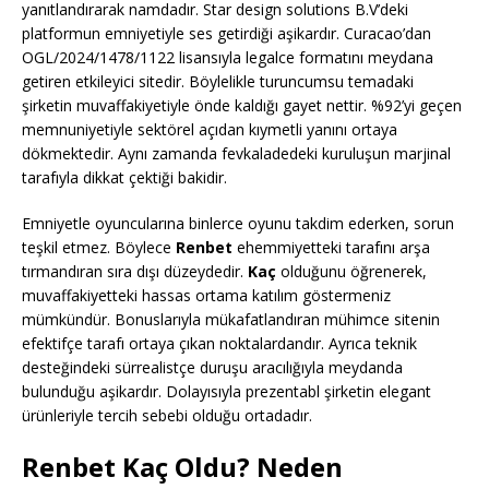
yanıtlandırarak namdadır. Star design solutions B.V’deki
platformun emniyetiyle ses getirdiği aşikardır. Curacao’dan
OGL/2024/1478/1122 lisansıyla legalce formatını meydana
getiren etkileyici sitedir. Böylelikle turuncumsu temadaki
şirketin muvaffakiyetiyle önde kaldığı gayet nettir. %92’yi geçen
memnuniyetiyle sektörel açıdan kıymetli yanını ortaya
dökmektedir. Aynı zamanda fevkaladedeki kuruluşun marjinal
tarafıyla dikkat çektiği bakidir.
Emniyetle oyuncularına binlerce oyunu takdim ederken, sorun
teşkil etmez. Böylece
Renbet
ehemmiyetteki tarafını arşa
tırmandıran sıra dışı düzeydedir.
Kaç
olduğunu öğrenerek,
muvaffakiyetteki hassas ortama katılım göstermeniz
mümkündür. Bonuslarıyla mükafatlandıran mühimce sitenin
efektifçe tarafı ortaya çıkan noktalardandır. Ayrıca teknik
desteğindeki sürrealistçe duruşu aracılığıyla meydanda
bulunduğu aşikardır. Dolayısıyla prezentabl şirketin elegant
ürünleriyle tercih sebebi olduğu ortadadır.
Renbet Kaç Oldu? Neden