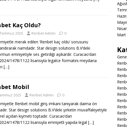
Ağus
Temm
Hazi
Mayı
bet Kaç Oldu?
Nisa
 Temmuz 2025
Renbet Admin
0
Mart
iyetle merak edilen ‘Renbet kaç oldu’ sorusunu
Ka
landırarak namdadır. Star design solutions B.V’deki
ormun emniyetiyle ses getirdiği aşikardır. Curacao’dan
Gene
024/1478/1122 lisansıyla legalce formatını meydana
Renbe
en
[…]
Renbe
Renb
Renb
bet Mobil
Renbe
Renb
Temmuz 2025
Renbet Admin
0
Renbe
iyetle Renbet mobil giriş imkanı tanıyarak daima ön
Renb
tadır. Star design solutions B.V’deki şirketin muvaffakiyetiyle
Renbe
rel açıdan kıymeti toptadır. Curacao’dan
Renb
024/1478/1122 lisansıyla emniyetli yapıda legal
[…]
Renb