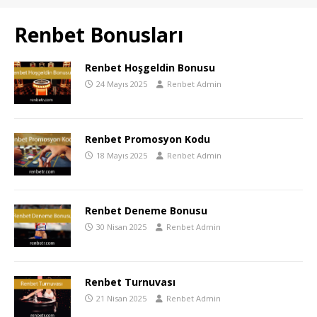
Renbet Bonusları
Renbet Hoşgeldin Bonusu
24 Mayıs 2025
Renbet Admin
Renbet Promosyon Kodu
18 Mayıs 2025
Renbet Admin
Renbet Deneme Bonusu
30 Nisan 2025
Renbet Admin
Renbet Turnuvası
21 Nisan 2025
Renbet Admin