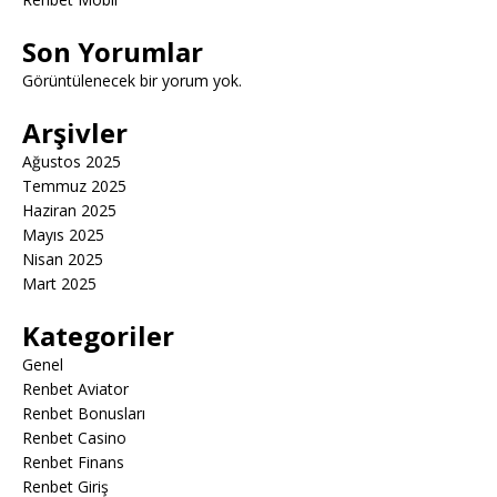
Son Yorumlar
Görüntülenecek bir yorum yok.
Arşivler
Ağustos 2025
Temmuz 2025
Haziran 2025
Mayıs 2025
Nisan 2025
Mart 2025
Kategoriler
Genel
Renbet Aviator
Renbet Bonusları
Renbet Casino
Renbet Finans
Renbet Giriş