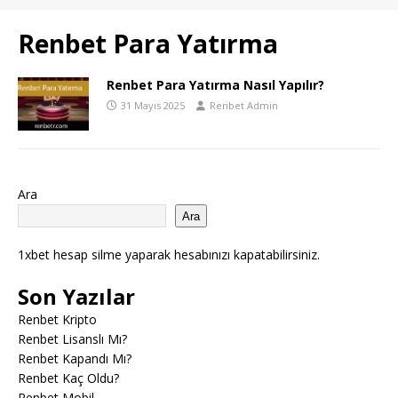
Renbet Para Yatırma
Renbet Para Yatırma Nasıl Yapılır?
31 Mayıs 2025
Renbet Admin
Ara
Ara
1xbet hesap silme
yaparak hesabınızı kapatabilirsiniz.
Son Yazılar
Renbet Kripto
Renbet Lisanslı Mı?
Renbet Kapandı Mı?
Renbet Kaç Oldu?
Renbet Mobil