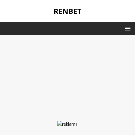
RENBET