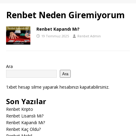
Renbet Neden Giremiyorum
Renbet Kapandı Mı?
19 Temmuz 2025
Renbet Admin
Ara
Ara
1xbet hesap silme
yaparak hesabınızı kapatabilirsiniz.
Son Yazılar
Renbet Kripto
Renbet Lisanslı Mı?
Renbet Kapandı Mı?
Renbet Kaç Oldu?
Renbet Mobil