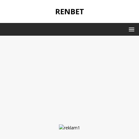
RENBET