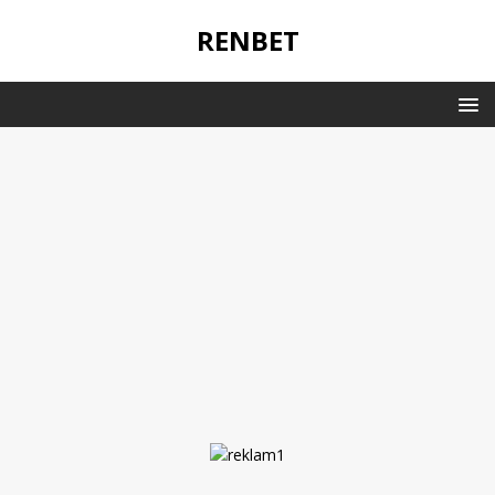
RENBET