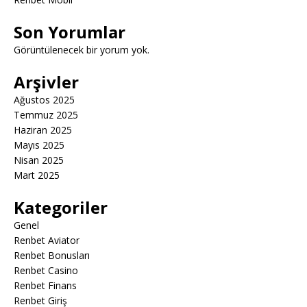
Son Yorumlar
Görüntülenecek bir yorum yok.
Arşivler
Ağustos 2025
Temmuz 2025
Haziran 2025
Mayıs 2025
Nisan 2025
Mart 2025
Kategoriler
Genel
Renbet Aviator
Renbet Bonusları
Renbet Casino
Renbet Finans
Renbet Giriş