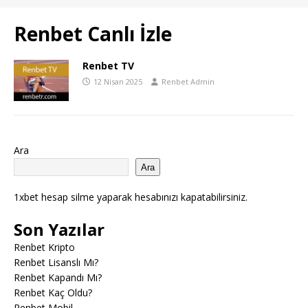
Renbet Canlı İzle
Renbet TV
12 Nisan 2025
Renbet Admin
Ara
Ara
1xbet hesap silme
yaparak hesabınızı kapatabilirsiniz.
Son Yazılar
Renbet Kripto
Renbet Lisanslı Mı?
Renbet Kapandı Mı?
Renbet Kaç Oldu?
Renbet Mobil