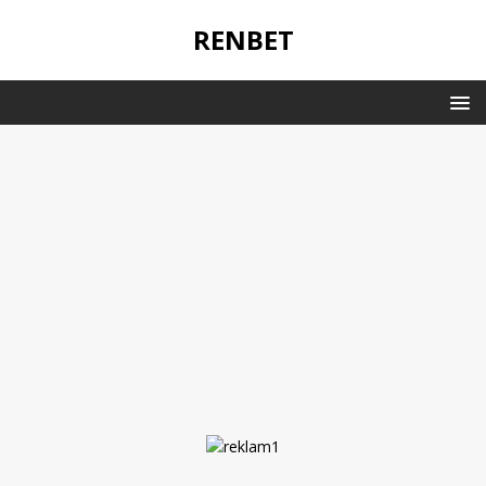
RENBET